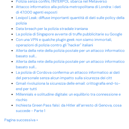
Polizia senza confini, l'INTERPOL sbarca nel Metaverso
Attacco informatico alla polizia metropolitana di Londra: i dati
di 47.000 agenti esposti
Lexipol Leak: diffuse importanti quantità di dati sulle policy della
polizia
Data breach per la polizia stradale iraniana
La polizia di Singapore avverte di truffe pubblicitarie su Google
Con una VPN e qualche plugin geek non siamo immortali,
operazioni di polizia contro gli "hacker" italiani
Allerta della rete della polizia postale per un attacco informatico
basato sull…
Allerta della rete della polizia postale per un attacco informatico
basato sull…
La polizia di Cordova conferma un attacco informatico ai dati
del personale senza alcun impatto sulla sicurezza dei citt
Gmail rivoluziona la sicurezza delle email: crittografia end-to-
end per tutti
Millennials e solitudine digitale: un equilibrio tra connessione e
rischio
Inchiesta Green Pass falsi: da Hitler all’arresto di Genova, cosa
succede - Parte 1
Pagina successiva »