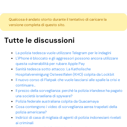
Qualcosa è andato storto durante il tentativo di caricare la
versione completa di questo sito.
Tutte le discussioni
La polizia tedesca vuole utilizzare Telegram per le indagini
L'iPhone è bloccato e gli aggressori possono ancora utilizzare
questa vulnerabilità per rubare Apple Pay
Sanità tedesca sotto attacco: La Katholische
Hospitalvereinigung Ostwestfalen (KHO) colpita da Lockbit
Il nuovo corso di Flatpak che vuole lasciarsi alle spalle la crisi e
continuare…
Il prezzo della sorveglianza: perché la polizia irlandese ha pagato
una società israeliana di spyware?
Polizia federale australiana colpita da Guacamaya
Cosa contengono i video di sorveglianza aerea trapelati della
polizia americana?
Indirizzi di casa di migliaia di agenti di polizia indonesiani rivelati
ai criminali