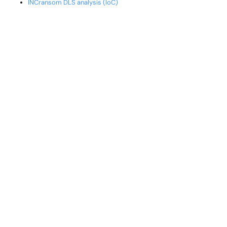
INCransom DLS analysis (IoC)