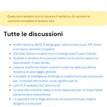
Qualcosa è andato storto durante il tentativo di caricare la
versione completa di questo sito.
Tutte le discussioni
Analisi tecnica del DLS del gruppo ransomware Lynx: API, Axios
e un nuovo dominio scoperto
iOS Kids Game si trasforma in Underground Crypto Casino
Quando il sistema di sicurezza trasforma la nostra casa in un
data breach. Il caso Brinks
Lazarus trasforma l'open source in un'arma nella sua ultima
iniziativa di spionaggio globale
Il modello di intelligenza artificiale si trasforma in uno strumento
per i criminali informatici: cosa significa per la
Lynx DLS analysis (IoC and more)
Le spie informatiche cinesi si sono spacciate per un importante
parlamentare statunitense
Lo spyware che si finge antivirus: la nuova arma per colpire
dirigenti e istituzioni