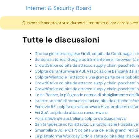
Internet & Security Board
Qualcosa è andato storto durante il tentativo di caricare la ver
Tutte le discussioni
Storica gioielleria inglese Graff, colpita da Conti, paga il r
Sentenza storica: Google potrà mantenere il browser Chro
CrowdStrike colpita da attacco supply chain: pacchett
Colpita da ransomware ABI, Associazione Bancaria Italia
Colpita Westpole: l'attacco a una gran parte della pubbli
CrowdStrike colpita da attacco supply chain: pacchett
CrowdStrike colpita da attacco supply chain: pacchett
Lojas Renner, la più grande catena di abbigliamento del 
Israele: società di comunicazioni colpita da attacco info
Ferrovie RFI colpita da ransomware Hive, problemi nell'an
Eni SpA colpita da attacco ransomware
Polizia federale australiana colpita da Guacamaya
Sanità tedesca sotto attacco: La Katholische Hospitalve
Smantellata JokerOTP: colpita una delle più grandi reti di
La piattaforma Workday CRM è stata colpita dagli hacker,