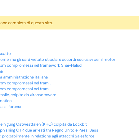
sione completa di questo sito.
iscatto
me, ma gli sarà vietato stipulare accordi esclusivi per il motor
i npm compromessi nel framework Shai-Halud
na
ca amministrazione italiana
i npm compromessi nel fram…
i npm compromessi nel fram…
Brasile, colpita da #ransomware
rmatico
alisi forense
reinigung Ostwestfalen (KHO) colpita da Lockbit
 phishing OTP, due arresti tra Regno Unito e Paesi Bassi
 probabilmente in relazione agli attacchi Salesforce