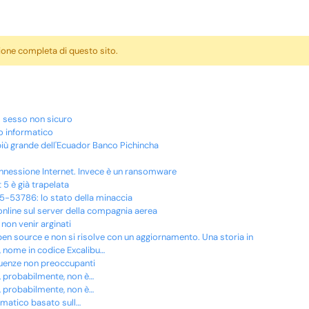
sione completa di questo sito.
ul sesso non sicuro
o informatico
 più grande dell'Ecuador Banco Pichincha
 connessione Internet. Invece è un ransomware
 5 è già trapelata
5-53786: lo stato della minaccia
 online sul server della compagnia aerea
non venir arginati
pen source e non si risolve con un aggiornamento. Una storia in
 nome in codice Excalibu…
guenze non preoccupanti
, probabilmente, non è…
, probabilmente, non è…
ormatico basato sull…