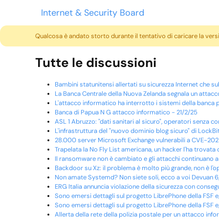
Internet & Security Board
Qualcosa è andato storto durante il tentativo di caricare la ver
Tutte le discussioni
Bambini statunitensi allertati su sicurezza Internet che s
La Banca Centrale della Nuova Zelanda segnala un attacc
L'attacco informatico ha interrotto i sistemi della banca
Banca di Papua N G attacco informatico - 21/2/25
ASL 1 Abruzzo: "dati sanitari al sicuro", operatori senza
L'infrastruttura del "nuovo dominio blog sicuro" di LockBit
28.000 server Microsoft Exchange vulnerabili a CVE-202
Trapelata la No Fly List americana, un hacker l'ha trovata
Il ransomware non è cambiato e gli attacchi continuano a 
Backdoor su Xz: il problema è molto più grande, non è l'o
Non amate Systemd? Non siete soli, ecco a voi Devuan 6,
ERG Italia annuncia violazione della sicurezza con conse
Sono emersi dettagli sul progetto LibrePhone della FSF e
Sono emersi dettagli sul progetto LibrePhone della FSF e
Allerta della rete della polizia postale per un attacco inf