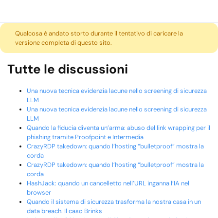
Qualcosa è andato storto durante il tentativo di caricare la
versione completa di questo sito.
Tutte le discussioni
Una nuova tecnica evidenzia lacune nello screening di sicurezza
LLM
Una nuova tecnica evidenzia lacune nello screening di sicurezza
LLM
Quando la fiducia diventa un’arma: abuso del link wrapping per il
phishing tramite Proofpoint e Intermedia
CrazyRDP takedown: quando l’hosting “bulletproof” mostra la
corda
CrazyRDP takedown: quando l’hosting “bulletproof” mostra la
corda
HashJack: quando un cancelletto nell’URL inganna l’IA nel
browser
Quando il sistema di sicurezza trasforma la nostra casa in un
data breach. Il caso Brinks