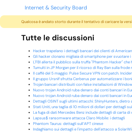
Internet & Security Board
Qualcosa è andato storto durante il tentativo di caricare la ver
Tutte le discussioni
Hacker trapelano i dettagli bancari dei clienti di Americ
Gli hacker clonano migliaia di smartphone per svuotare i c
L'FBI allerta il pubblico sulla truffa "Phantom Hacker" che
Tumulti in JP Morgan per il ricorso di Ray Ban sulla frode 
Il caffè del 5 maggio: Pulse Secure VPN con patch. Inciden
Il gruppo Ursnif sfrutta Cerberus per automatizzare i bonifi
Trojan bancari distribuiti con false installazioni di Window
Nuovo trojan Android ruba denaro dai conti bancari in E
Nuovo trojan Android ruba denaro dai conti bancari in E
Dettagli OSINT sugli ultimi attacchi: ShinyHunters, dietro
Stati Uniti, una taglia di 10 milioni di dollari per dettagli 
La fuga di dati Mercedes Benz include dettagli di carta di
Lapsus$ ransomware attacca Claro Mobile: i dettagli
Phantom Taurus: dettagli sull’APT cinese
Indaghiamo sui dettagli e l'impatto dell'attacco a SolarW