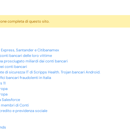
sione completa di questo sito.
an Express, Santander e Citibanamex
onti bancari delle loro vittime
 ha prosciugato miliardi dai conti bancari
nei conti bancari
te di sicurezza IT di Scripps Health. Trojan bancari Android.
ci bancari fraudolenti in Italia
s 11
uropa
uropa
 a Salesforce
sui membri di Conti
 credito e previdenza sociale
inds